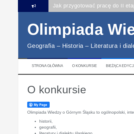
Przeskocz
Jak przygotować pracę do II et
do
treści
Olimpiada Wi
Geografia – Historia – Literatura i dia
STRONA GŁÓWNA
O KONKURSIE
BIEŻĄCA EDYCJ
O konkursie
Olimpiada Wiedzy o Górnym Śląsku to ogólnopolski, inte
historii,
geografii,
literatury i dialektu śląskiego