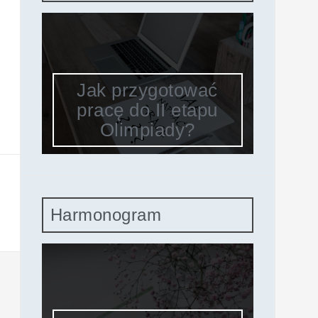
Jak przygotować
pracę do II etapu
Olimpiady?
Harmonogram