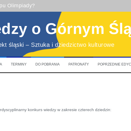
apu Olimpiady?
edzy o Górnym Śl
lekt śląski – Sztuka i dziedzictwo kulturowe
A
TERMINY
DO POBRANIA
PATRONATY
POPRZEDNIE EDYC
rdyscyplinarny konkurs wiedzy w zakresie czterech dziedzin: